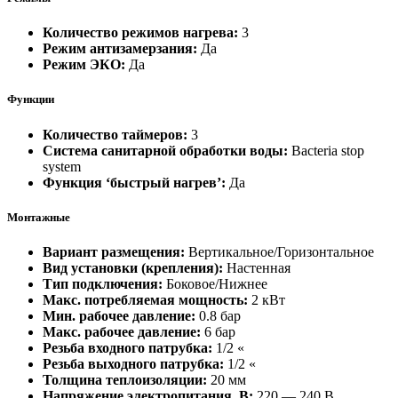
Количество режимов нагрева:
3
Режим антизамерзания:
Да
Режим ЭКО:
Да
Функции
Количество таймеров:
3
Система санитарной обработки воды:
Bacteria stop
system
Функция ‘быстрый нагрев’:
Да
Монтажные
Вариант размещения:
Вертикальное/Горизонтальное
Вид установки (крепления):
Настенная
Тип подключения:
Боковое/Нижнее
Макс. потребляемая мощность:
2 кВт
Мин. рабочее давление:
0.8 бар
Макс. рабочее давление:
6 бар
Резьба входного патрубка:
1/2 «
Резьба выходного патрубка:
1/2 «
Толщина теплоизоляции:
20 мм
Напряжение электропитания, В:
220 — 240 В