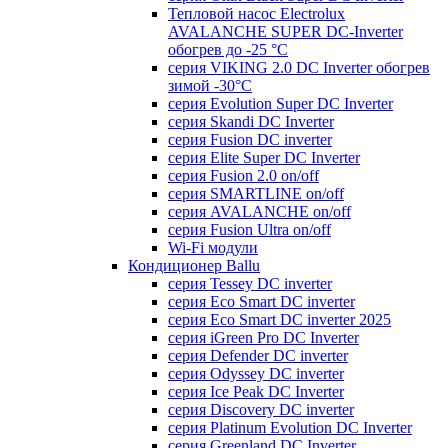
Тепловой насос Electrolux
AVALANCHE SUPER DC-Inverter
обогрев до -25 °С
серия VIKING 2.0 DC Inverter обогрев
зимой -30°С
серия Evolution Super DC Inverter
серия Skandi DC Inverter
серия Fusion DC inverter
серия Elite Super DC Inverter
серия Fusion 2.0 on/off
серия SMARTLINE on/off
серия AVALANCHE on/off
серия Fusion Ultra on/off
Wi-Fi модули
Кондиционер Ballu
серия Tessey DC inverter
серия Eco Smart DC inverter
серия Eco Smart DC inverter 2025
серия iGreen Pro DC Inverter
серия Defender DC inverter
серия Odyssey DC inverter
серия Ice Peak DС Inverter
cерия Discovery DC inverter
серия Platinum Evolution DC Inverter
серия Greenland DC Inverter