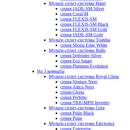
Мульти сплит-системы Haier
серия JADE-SM Silver
серия Coral-M
серия FLEXIS-SM
серия FLEXIS-SM Black
серия FLEXIS-SM Gold
серия JADE-SM Gold
Мульти сплит-системы Toshiba
серия Shorai Edge White
Мульти-сплит системы Ballu
серия Defender Silver
серия Eco Smart
серия Platinum Evolution
На 3 комнаты
Мульти-сплит системы Royal Clima
серия Venturo Nero
серия Attica Nero
серия Gloria
серия Perfetto
серия TRIUMPH Inverter
Мульти сплит-системы Gree
серия Pular Black
серия Pular
Мульти-сплит системы Electrolux
серия Enterprise