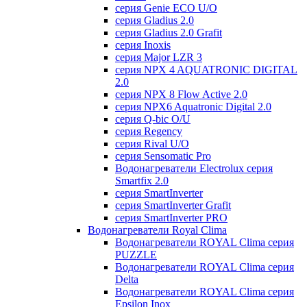
серия Genie ECO U/О
серия Gladius 2.0
серия Gladius 2.0 Grafit
серия Inoxis
серия Major LZR 3
серия NPX 4 AQUATRONIC DIGITAL
2.0
серия NPX 8 Flow Active 2.0
серия NPX6 Aquatronic Digital 2.0
серия Q-bic O/U
серия Regency
серия Rival U/О
серия Sensomatic Pro
Водонагреватели Electrolux серия
Smartfix 2.0
серия SmartInverter
серия SmartInverter Grafit
серия SmartInverter PRO
Водонагреватели Royal Clima
Водонагреватели ROYAL Clima серия
PUZZLE
Водонагреватели ROYAL Clima серия
Delta
Водонагреватели ROYAL Clima серия
Epsilon Inox