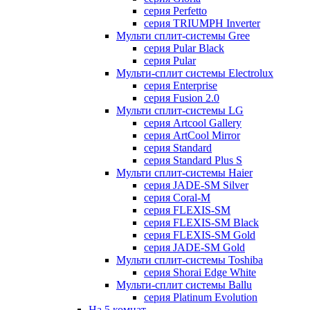
серия Perfetto
серия TRIUMPH Inverter
Мульти сплит-системы Gree
серия Pular Black
серия Pular
Мульти-сплит системы Electrolux
серия Enterprise
серия Fusion 2.0
Мульти сплит-системы LG
серия Artcool Gallery
серия ArtCool Mirror
серия Standard
серия Standard Plus S
Мульти сплит-системы Haier
серия JADE-SM Silver
серия Coral-M
серия FLEXIS-SM
серия FLEXIS-SM Black
серия FLEXIS-SM Gold
серия JADE-SM Gold
Мульти сплит-системы Toshiba
серия Shorai Edge White
Мульти-сплит системы Ballu
серия Platinum Evolution
На 5 комнат