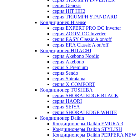
серия Genesis
серия HIT HH2
серия TRIUMPH STANDARD
Кондиционер Hisense
серия EXPERT PRO DC Inverter
серия ZOOM DC Inverter
серия EASY Classic A on/off
серия ERA Classic A on/off
Кондиционер HITACHI
cерия Akebono Nordic
серия Akebono
серия S-Premium
серия Sendo
серия Shiratama
серия X-COMFORT
Кондиционер TOSHIBA
серия SHORAI EDGE BLACK
серия HAORI
серия SEIYA
серия SHORAI EDGE WHITE
Кондиционер Daikin
Кондиционеры Daikin EMURA 3
Кондиционеры Daikin STYLISH
Кондиционеры Daikin PERFERA NEW