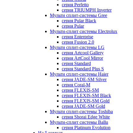
серия Perfetto
серия TRIUMPH Inverter
Мульти сплит-системы Gree
серия Pular Black
серия Pular
Мульти-сплит системы Electrolux
серия Enterprise
серия Fusion 2.0
Мульти сплит-системы LG
серия Artcool Gallery
серия ArtCool Mirror
серия Standard
серия Standard Plus S
Мульти сплит-системы Haier
серия JADE-SM Silver
серия Coral-M
серия FLEXIS-SM
серия FLEXIS-SM Black
серия FLEXIS-SM Gold
серия JADE-SM Gold
Мульти сплит-системы Toshiba
серия Shorai Edge White
Мульти-сплит системы Ballu
серия Platinum Evolution
На 5 комнат