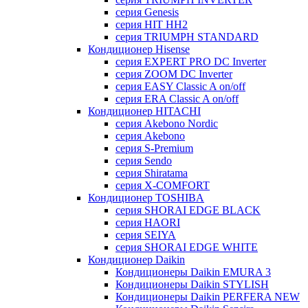
серия Genesis
серия HIT HH2
серия TRIUMPH STANDARD
Кондиционер Hisense
серия EXPERT PRO DC Inverter
серия ZOOM DC Inverter
серия EASY Classic A on/off
серия ERA Classic A on/off
Кондиционер HITACHI
cерия Akebono Nordic
серия Akebono
серия S-Premium
серия Sendo
серия Shiratama
серия X-COMFORT
Кондиционер TOSHIBA
серия SHORAI EDGE BLACK
серия HAORI
серия SEIYA
серия SHORAI EDGE WHITE
Кондиционер Daikin
Кондиционеры Daikin EMURA 3
Кондиционеры Daikin STYLISH
Кондиционеры Daikin PERFERA NEW