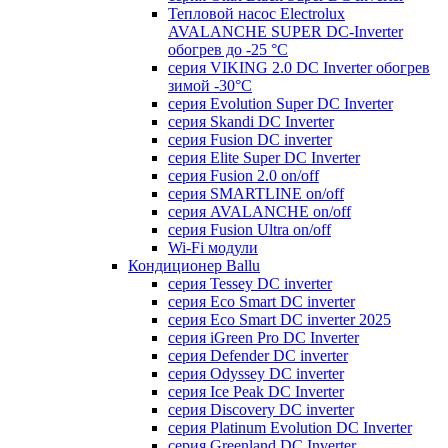
Тепловой насос Electrolux
AVALANCHE SUPER DC-Inverter
обогрев до -25 °С
серия VIKING 2.0 DC Inverter обогрев
зимой -30°С
серия Evolution Super DC Inverter
серия Skandi DC Inverter
серия Fusion DC inverter
серия Elite Super DC Inverter
серия Fusion 2.0 on/off
серия SMARTLINE on/off
серия AVALANCHE on/off
серия Fusion Ultra on/off
Wi-Fi модули
Кондиционер Ballu
серия Tessey DC inverter
серия Eco Smart DC inverter
серия Eco Smart DC inverter 2025
серия iGreen Pro DC Inverter
серия Defender DC inverter
серия Odyssey DC inverter
серия Ice Peak DС Inverter
cерия Discovery DC inverter
серия Platinum Evolution DC Inverter
серия Greenland DC Inverter