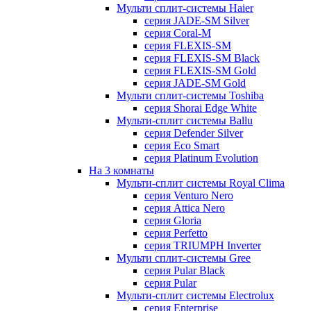
Мульти сплит-системы Haier
серия JADE-SM Silver
серия Coral-M
серия FLEXIS-SM
серия FLEXIS-SM Black
серия FLEXIS-SM Gold
серия JADE-SM Gold
Мульти сплит-системы Toshiba
серия Shorai Edge White
Мульти-сплит системы Ballu
серия Defender Silver
серия Eco Smart
серия Platinum Evolution
На 3 комнаты
Мульти-сплит системы Royal Clima
серия Venturo Nero
серия Attica Nero
серия Gloria
серия Perfetto
серия TRIUMPH Inverter
Мульти сплит-системы Gree
серия Pular Black
серия Pular
Мульти-сплит системы Electrolux
серия Enterprise