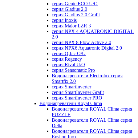
серия Genie ECO U/О
серия Gladius 2.0
серия Gladius 2.0 Grafit
серия Inoxis
серия Major LZR 3
серия NPX 4 AQUATRONIC DIGITAL
2.0
серия NPX 8 Flow Active 2.0
серия NPX6 Aquatronic Digital 2.0
серия Q-bic O/U
серия Regency
серия Rival U/О
серия Sensomatic Pro
Водонагреватели Electrolux серия
Smartfix 2.0
серия SmartInverter
серия SmartInverter Grafit
серия SmartInverter PRO
Водонагреватели Royal Clima
Водонагреватели ROYAL Clima серия
PUZZLE
Водонагреватели ROYAL Clima серия
Delta
Водонагреватели ROYAL Clima серия
Epsilon Inox