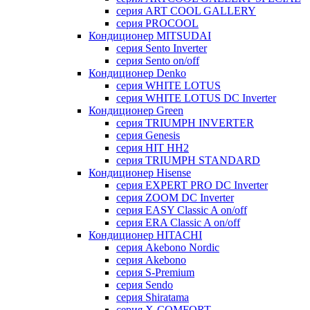
серия ART COOL GALLERY
серия PROCOOL
Кондиционер MITSUDAI
серия Sento Inverter
серия Sento on/off
Кондиционер Denko
серия WHITE LOTUS
серия WHITE LOTUS DC Inverter
Кондиционер Green
серия TRIUMPH INVERTER
серия Genesis
серия HIT HH2
серия TRIUMPH STANDARD
Кондиционер Hisense
серия EXPERT PRO DC Inverter
серия ZOOM DC Inverter
серия EASY Classic A on/off
серия ERA Classic A on/off
Кондиционер HITACHI
cерия Akebono Nordic
серия Akebono
серия S-Premium
серия Sendo
серия Shiratama
серия X-COMFORT