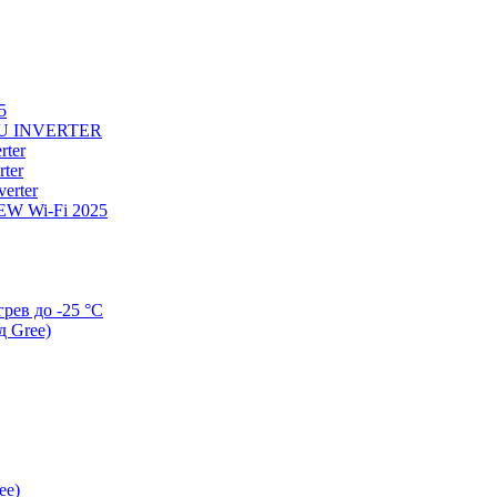
5
U INVERTER
ter
ter
erter
W Wi-Fi 2025
ев до -25 °С
д Gree)
ee)