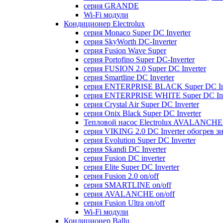
серия GRANDE
Wi-Fi модули
Кондиционер Electrolux
серия Monaco Super DC Inverter
серия SkyWorth DC-Inverter
серия Fusion Wave Super
серия Portofino Super DC-Inverter
серия FUSION 2.0 Super DC Іnverter
серия Smartline DC Inverter
серия ENTERPRISE BLACK Super DC Inv
серия ENTERPRISE WHITE Super DC Inv
серия Crystal Air Super DC Inverter
серия Onix Black Super DC Inverter
Тепловой насос Electrolux AVALANCHE 
серия VIKING 2.0 DC Inverter обогрев з
серия Evolution Super DC Inverter
серия Skandi DC Inverter
серия Fusion DC inverter
серия Elite Super DC Inverter
серия Fusion 2.0 on/off
серия SMARTLINE on/off
серия AVALANCHE on/off
серия Fusion Ultra on/off
Wi-Fi модули
Кондиционер Ballu