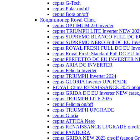
серия G-Tech
серия Pular on/off
серия Bora on/off
Кондиционер Royal Clima
серия OPTIMUM 2.0 Inverter
серии TRIUMPH LITE Inverter NEW 202
серия SUPREMO BLANCO FULL DC E
серия SUPREMO NERO Full DC EU Inver
серия ROYAL FRESH FULL DC EU Inver
серия Royal Fresh Standard Full DC EU Inv
серия PERFETTO DC EU INVERTER NE
серия ARIA DC INVERTER
серия Felicita Inverter
серия TRIUMPH Inverter 2024
серия GLORIA Inverter UPGRADE
ROYAL Clima RENAISSANCE 2025 обогр
серия GRIDA DC EU Inverter NEW (заво
серия TRIUMPH LITE 2025
серия Felicita on/off
серия TRIUMPH UPGRADE
серия Gloria
серия ATTICA Nero
серия RENAISSANCE UPGRADE on/off
серия PANDORA
серия GRIDA NEW 2023 on/off (завод Gr