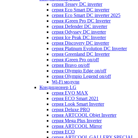
серия Tessey DC inverter
серия Eco Smart DC inverter
серия Eco Smart DC inverter 2025
серия iGreen Pro DC Inverter
серия Defender DC inverter
серия Odyssey DC inverter
серия Ice Peak DС Inverter
cерия Discovery DC inverter
серия Platinum Evolution DC Inverter
серия Greenland DC Inverter
серия iGreen Pro on/off
серия Bravo on/off
серия Olympio Edge on/off
серия Olympio Legend on/off
Wi-Fi модули
Кондиционер LG
серия EVO MAX
серия ECO Smart 2021
серия Look Smart Inverter
серия Deluxe PRO
серия ARTCOOL Objet Inverter
серия Mega Plus Inverter
серия ARTCOOL Mirror
серия ECO
серия ARTCOOL GALLERY SPECIAL