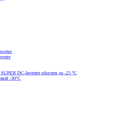
erter
erter
SUPER DC-Inverter обогрев до -25 °С
имой -30°С