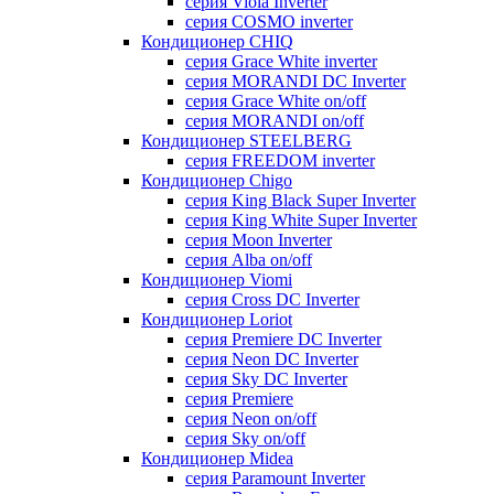
серия Viola Inverter
серия COSMO inverter
Кондиционер CHIQ
серия Grace White inverter
серия MORANDI DC Inverter
серия Grace White on/off
серия MORANDI on/off
Кондиционер STEELBERG
серия FREEDOM inverter
Кондиционер Chigo
серия King Black Super Inverter
серия King White Super Inverter
серия Moon Inverter
серия Alba on/off
Кондиционер Viomi
серия Cross DC Inverter
Кондиционер Loriot
серия Premiere DC Inverter
серия Neon DC Inverter
серия Sky DC Inverter
серия Premiere
серия Neon on/off
серия Sky on/off
Кондиционер Midea
серия Paramount Inverter