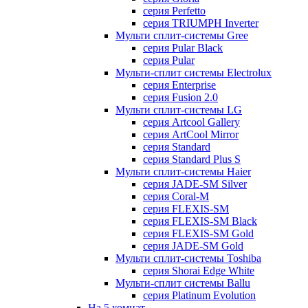
серия Perfetto
серия TRIUMPH Inverter
Мульти сплит-системы Gree
серия Pular Black
серия Pular
Мульти-сплит системы Electrolux
серия Enterprise
серия Fusion 2.0
Мульти сплит-системы LG
серия Artcool Gallery
серия ArtCool Mirror
серия Standard
серия Standard Plus S
Мульти сплит-системы Haier
серия JADE-SM Silver
серия Coral-M
серия FLEXIS-SM
серия FLEXIS-SM Black
серия FLEXIS-SM Gold
серия JADE-SM Gold
Мульти сплит-системы Toshiba
серия Shorai Edge White
Мульти-сплит системы Ballu
серия Platinum Evolution
На 5 комнат