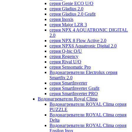
серия Genie ECO U/О
серия Gladius 2.0
серия Gladius 2.0 Grafit
серия Inoxis
серия Major LZR 3
серия NPX 4 AQUATRONIC DIGITAL
2.0
серия NPX 8 Flow Active 2.0
серия NPX6 Aquatronic Digital 2.0
серия Q-bic O/U
серия Regency
серия Rival U/О
серия Sensomatic Pro
Водонагреватели Electrolux серия
Smartfix 2.0
серия SmartInverter
серия SmartInverter Grafit
серия SmartInverter PRO
Водонагреватели Royal Clima
Водонагреватели ROYAL Clima серия
PUZZLE
Водонагреватели ROYAL Clima серия
Delta
Водонагреватели ROYAL Clima серия
Epsilon Inox