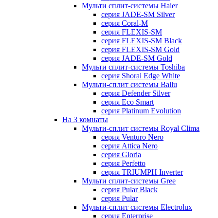
Мульти сплит-системы Haier
серия JADE-SM Silver
серия Coral-M
серия FLEXIS-SM
серия FLEXIS-SM Black
серия FLEXIS-SM Gold
серия JADE-SM Gold
Мульти сплит-системы Toshiba
серия Shorai Edge White
Мульти-сплит системы Ballu
серия Defender Silver
серия Eco Smart
серия Platinum Evolution
На 3 комнаты
Мульти-сплит системы Royal Clima
серия Venturo Nero
серия Attica Nero
серия Gloria
серия Perfetto
серия TRIUMPH Inverter
Мульти сплит-системы Gree
серия Pular Black
серия Pular
Мульти-сплит системы Electrolux
серия Enterprise