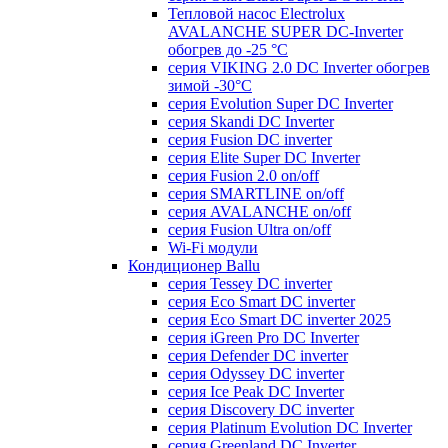
Тепловой насос Electrolux
AVALANCHE SUPER DC-Inverter
обогрев до -25 °С
серия VIKING 2.0 DC Inverter обогрев
зимой -30°С
серия Evolution Super DC Inverter
серия Skandi DC Inverter
серия Fusion DC inverter
серия Elite Super DC Inverter
серия Fusion 2.0 on/off
серия SMARTLINE on/off
серия AVALANCHE on/off
серия Fusion Ultra on/off
Wi-Fi модули
Кондиционер Ballu
серия Tessey DC inverter
серия Eco Smart DC inverter
серия Eco Smart DC inverter 2025
серия iGreen Pro DC Inverter
серия Defender DC inverter
серия Odyssey DC inverter
серия Ice Peak DС Inverter
cерия Discovery DC inverter
серия Platinum Evolution DC Inverter
серия Greenland DC Inverter