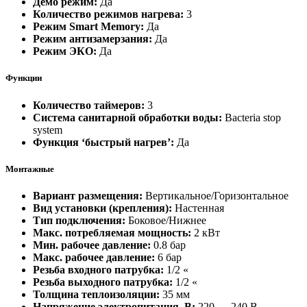
Демо режим:
Да
Количество режимов нагрева:
3
Режим Smart Memory:
Да
Режим антизамерзания:
Да
Режим ЭКО:
Да
Функции
Количество таймеров:
3
Система санитарной обработки воды:
Bacteria stop
system
Функция ‘быстрый нагрев’:
Да
Монтажные
Вариант размещения:
Вертикальное/Горизонтальное
Вид установки (крепления):
Настенная
Тип подключения:
Боковое/Нижнее
Макс. потребляемая мощность:
2 кВт
Мин. рабочее давление:
0.8 бар
Макс. рабочее давление:
6 бар
Резьба входного патрубка:
1/2 «
Резьба выходного патрубка:
1/2 «
Толщина теплоизоляции:
35 мм
Напряжение электропитания, В:
220 — 240 В