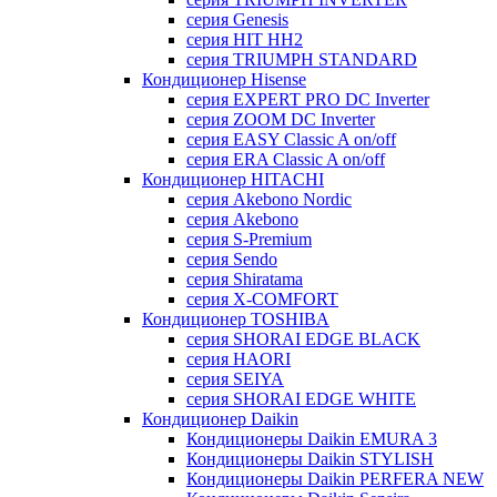
серия Genesis
серия HIT HH2
серия TRIUMPH STANDARD
Кондиционер Hisense
серия EXPERT PRO DC Inverter
серия ZOOM DC Inverter
серия EASY Classic A on/off
серия ERA Classic A on/off
Кондиционер HITACHI
cерия Akebono Nordic
серия Akebono
серия S-Premium
серия Sendo
серия Shiratama
серия X-COMFORT
Кондиционер TOSHIBA
серия SHORAI EDGE BLACK
серия HAORI
серия SEIYA
серия SHORAI EDGE WHITE
Кондиционер Daikin
Кондиционеры Daikin EMURA 3
Кондиционеры Daikin STYLISH
Кондиционеры Daikin PERFERA NEW