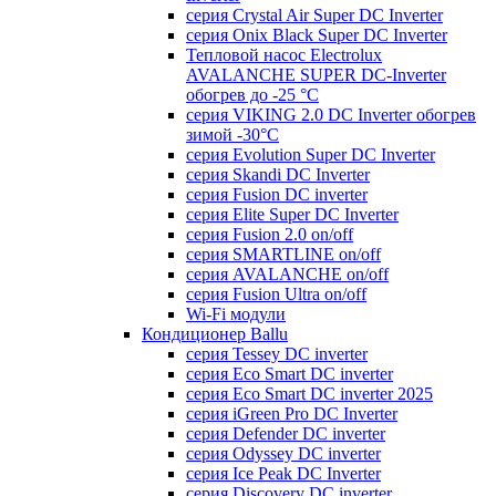
серия Crystal Air Super DC Inverter
серия Onix Black Super DC Inverter
Тепловой насос Electrolux
AVALANCHE SUPER DC-Inverter
обогрев до -25 °С
серия VIKING 2.0 DC Inverter обогрев
зимой -30°С
серия Evolution Super DC Inverter
серия Skandi DC Inverter
серия Fusion DC inverter
серия Elite Super DC Inverter
серия Fusion 2.0 on/off
серия SMARTLINE on/off
серия AVALANCHE on/off
серия Fusion Ultra on/off
Wi-Fi модули
Кондиционер Ballu
серия Tessey DC inverter
серия Eco Smart DC inverter
серия Eco Smart DC inverter 2025
серия iGreen Pro DC Inverter
серия Defender DC inverter
серия Odyssey DC inverter
серия Ice Peak DС Inverter
cерия Discovery DC inverter