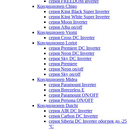
серия FREEDOM inverter
Кондиционер Chigo
серия King Black Super Inverter
серия King White Super Inverter
серия Moon Inverter
серия Alba on/off
Кондиционер Viomi
серия Cross DC Inverter
Кондиционер Loriot
серия Premiere DC Inverter
серия Neon DC Inverter
серия Sky DC Inverter
серия Premiere
серия Neon on/off
серия Sky on/off
Кондиционер Midea
серия Paramount Inverter
серия Breezeless E
серия Paramount ON/OFF
серия Persona ON/OFF
Кондиционер Daichi
серия AIR DC Inverter
серия Carbon DC Inverter
серия Siberia DC Inverter обогрев до -25
°С