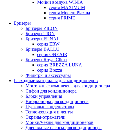
Мойки воздуха WINIA
серия MAXIMUM
серия Modern Plazma
серия PRIME
Бризеры
Бризеры ZILON
Бризеры TION
Бризеры FUNAI
серия ERW
Бризеры BALLU
серия ONEAIR
Бризеры Royal Clima
серия BREZZA LUNA
серия Brezza
Фильтры и аксессуары
Расходные материалы для кондиционеров
Монтажные комплекты для кондиционера
Сифон для кондиционера
Блоки управления
Виброопоры для кондиционера
Пусковые конденсаторы
Теплоизоляция и ленты
Экраны-отражатели
Мойки/Чехлы для кондиционеров
Дренажные насосы для кондиционера