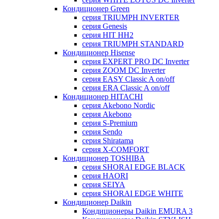
Кондиционер Green
серия TRIUMPH INVERTER
серия Genesis
серия HIT HH2
серия TRIUMPH STANDARD
Кондиционер Hisense
серия EXPERT PRO DC Inverter
серия ZOOM DC Inverter
серия EASY Classic A on/off
серия ERA Classic A on/off
Кондиционер HITACHI
cерия Akebono Nordic
серия Akebono
серия S-Premium
серия Sendo
серия Shiratama
серия X-COMFORT
Кондиционер TOSHIBA
серия SHORAI EDGE BLACK
серия HAORI
серия SEIYA
серия SHORAI EDGE WHITE
Кондиционер Daikin
Кондиционеры Daikin EMURA 3