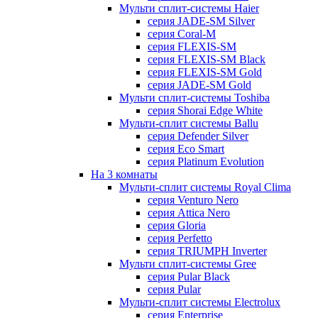
Мульти сплит-системы Haier
серия JADE-SM Silver
серия Coral-M
серия FLEXIS-SM
серия FLEXIS-SM Black
серия FLEXIS-SM Gold
серия JADE-SM Gold
Мульти сплит-системы Toshiba
серия Shorai Edge White
Мульти-сплит системы Ballu
серия Defender Silver
серия Eco Smart
серия Platinum Evolution
На 3 комнаты
Мульти-сплит системы Royal Clima
серия Venturo Nero
серия Attica Nero
серия Gloria
серия Perfetto
серия TRIUMPH Inverter
Мульти сплит-системы Gree
серия Pular Black
серия Pular
Мульти-сплит системы Electrolux
серия Enterprise