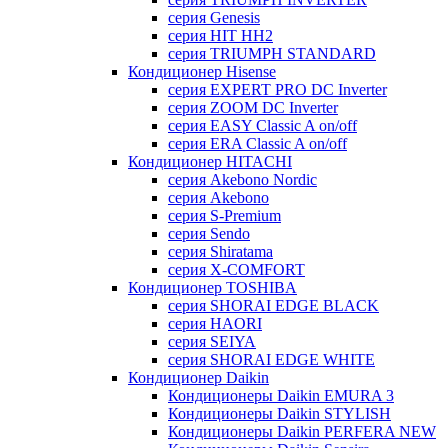
серия Genesis
серия HIT HH2
серия TRIUMPH STANDARD
Кондиционер Hisense
серия EXPERT PRO DC Inverter
серия ZOOM DC Inverter
серия EASY Classic A on/off
серия ERA Classic A on/off
Кондиционер HITACHI
cерия Akebono Nordic
серия Akebono
серия S-Premium
серия Sendo
серия Shiratama
серия X-COMFORT
Кондиционер TOSHIBA
серия SHORAI EDGE BLACK
серия HAORI
серия SEIYA
серия SHORAI EDGE WHITE
Кондиционер Daikin
Кондиционеры Daikin EMURA 3
Кондиционеры Daikin STYLISH
Кондиционеры Daikin PERFERA NEW