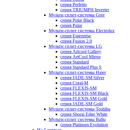
серия Perfetto
серия TRIUMPH Inverter
Мульти сплит-системы Gree
серия Pular Black
серия Pular
Мульти-сплит системы Electrolux
серия Enterprise
серия Fusion 2.0
Мульти сплит-системы LG
серия Artcool Gallery
серия ArtCool Mirror
серия Standard
серия Standard Plus S
Мульти сплит-системы Haier
серия JADE-SM Silver
серия Coral-M
серия FLEXIS-SM
серия FLEXIS-SM Black
серия FLEXIS-SM Gold
серия JADE-SM Gold
Мульти сплит-системы Toshiba
серия Shorai Edge White
Мульти-сплит системы Ballu
серия Platinum Evolution
На 5 комнат