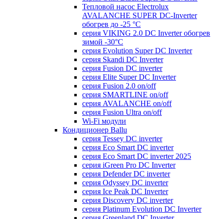
Тепловой насос Electrolux
AVALANCHE SUPER DC-Inverter
обогрев до -25 °С
серия VIKING 2.0 DC Inverter обогрев
зимой -30°С
серия Evolution Super DC Inverter
серия Skandi DC Inverter
серия Fusion DC inverter
серия Elite Super DC Inverter
серия Fusion 2.0 on/off
серия SMARTLINE on/off
серия AVALANCHE on/off
серия Fusion Ultra on/off
Wi-Fi модули
Кондиционер Ballu
серия Tessey DC inverter
серия Eco Smart DC inverter
серия Eco Smart DC inverter 2025
серия iGreen Pro DC Inverter
серия Defender DC inverter
серия Odyssey DC inverter
серия Ice Peak DС Inverter
cерия Discovery DC inverter
серия Platinum Evolution DC Inverter
серия Greenland DC Inverter