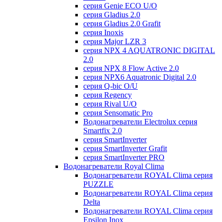
серия Genie ECO U/О
серия Gladius 2.0
серия Gladius 2.0 Grafit
серия Inoxis
серия Major LZR 3
серия NPX 4 AQUATRONIC DIGITAL
2.0
серия NPX 8 Flow Active 2.0
серия NPX6 Aquatronic Digital 2.0
серия Q-bic O/U
серия Regency
серия Rival U/О
серия Sensomatic Pro
Водонагреватели Electrolux серия
Smartfix 2.0
серия SmartInverter
серия SmartInverter Grafit
серия SmartInverter PRO
Водонагреватели Royal Clima
Водонагреватели ROYAL Clima серия
PUZZLE
Водонагреватели ROYAL Clima серия
Delta
Водонагреватели ROYAL Clima серия
Epsilon Inox