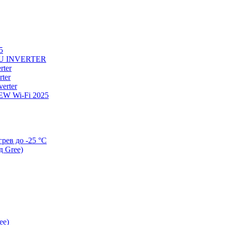
5
U INVERTER
ter
ter
erter
W Wi-Fi 2025
ев до -25 °С
д Gree)
ee)