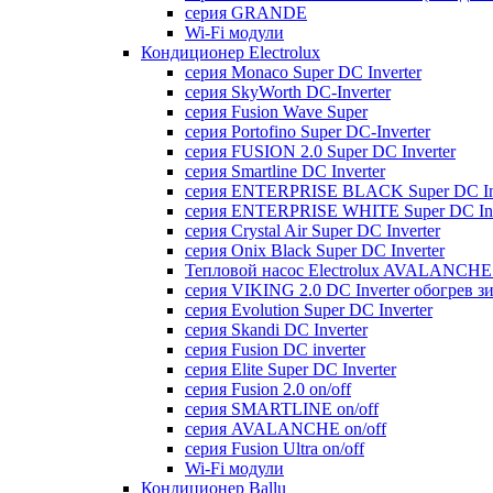
серия GRANDE
Wi-Fi модули
Кондиционер Electrolux
серия Monaco Super DC Inverter
серия SkyWorth DC-Inverter
серия Fusion Wave Super
серия Portofino Super DC-Inverter
серия FUSION 2.0 Super DC Іnverter
серия Smartline DC Inverter
серия ENTERPRISE BLACK Super DC Inv
серия ENTERPRISE WHITE Super DC Inv
серия Crystal Air Super DC Inverter
серия Onix Black Super DC Inverter
Тепловой насос Electrolux AVALANCHE 
серия VIKING 2.0 DC Inverter обогрев з
серия Evolution Super DC Inverter
серия Skandi DC Inverter
серия Fusion DC inverter
серия Elite Super DC Inverter
серия Fusion 2.0 on/off
серия SMARTLINE on/off
серия AVALANCHE on/off
серия Fusion Ultra on/off
Wi-Fi модули
Кондиционер Ballu