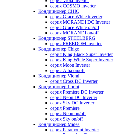
серия Viola Inverter
серия COSMO inverter
Кондиционер CHIQ
серия Grace White inverter
серия MORANDI DC Inverter
серия Grace White on/off
серия MORANDI on/off
Кондиционер STEELBERG
серия FREEDOM inverter
Кондиционер Chigo
серия King Black Super Inverter
серия King White Super Inverter
серия Moon Inverter
серия Alba on/off
Кондиционер Viomi
серия Cross DC Inverter
Кондиционер Loriot
серия Premiere DC Inverter
серия Neon DC Inverter
серия Sky DC Inverter
серия Premiere
серия Neon on/off
серия Sky on/off
Кондиционер Midea
серия Paramount Inverter