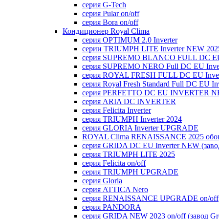
серия G-Tech
серия Pular on/off
серия Bora on/off
Кондиционер Royal Clima
серия OPTIMUM 2.0 Inverter
серии TRIUMPH LITE Inverter NEW 202
серия SUPREMO BLANCO FULL DC E
серия SUPREMO NERO Full DC EU Inver
серия ROYAL FRESH FULL DC EU Inver
серия Royal Fresh Standard Full DC EU Inv
серия PERFETTO DC EU INVERTER NE
серия ARIA DC INVERTER
серия Felicita Inverter
серия TRIUMPH Inverter 2024
серия GLORIA Inverter UPGRADE
ROYAL Clima RENAISSANCE 2025 обогр
серия GRIDA DC EU Inverter NEW (заво
серия TRIUMPH LITE 2025
серия Felicita on/off
серия TRIUMPH UPGRADE
серия Gloria
серия ATTICA Nero
серия RENAISSANCE UPGRADE on/off
серия PANDORA
серия GRIDA NEW 2023 on/off (завод Gr