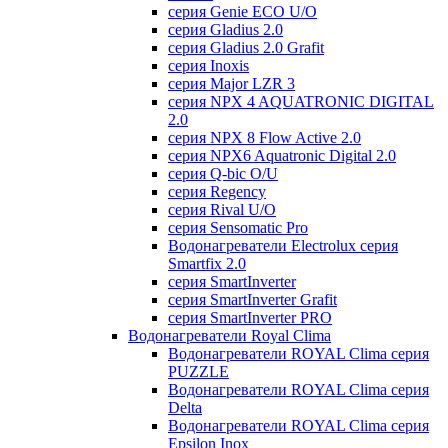
серия Genie ECO U/О
серия Gladius 2.0
серия Gladius 2.0 Grafit
серия Inoxis
серия Major LZR 3
серия NPX 4 AQUATRONIC DIGITAL
2.0
серия NPX 8 Flow Active 2.0
серия NPX6 Aquatronic Digital 2.0
серия Q-bic O/U
серия Regency
серия Rival U/О
серия Sensomatic Pro
Водонагреватели Electrolux серия
Smartfix 2.0
серия SmartInverter
серия SmartInverter Grafit
серия SmartInverter PRO
Водонагреватели Royal Clima
Водонагреватели ROYAL Clima серия
PUZZLE
Водонагреватели ROYAL Clima серия
Delta
Водонагреватели ROYAL Clima серия
Epsilon Inox