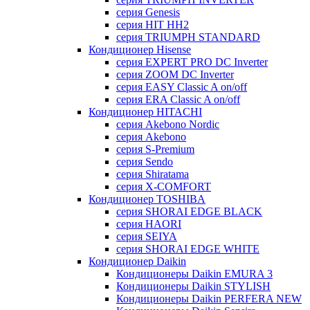
серия Genesis
серия HIT HH2
серия TRIUMPH STANDARD
Кондиционер Hisense
серия EXPERT PRO DC Inverter
серия ZOOM DC Inverter
серия EASY Classic A on/off
серия ERA Classic A on/off
Кондиционер HITACHI
cерия Akebono Nordic
серия Akebono
серия S-Premium
серия Sendo
серия Shiratama
серия X-COMFORT
Кондиционер TOSHIBA
серия SHORAI EDGE BLACK
серия HAORI
серия SEIYA
серия SHORAI EDGE WHITE
Кондиционер Daikin
Кондиционеры Daikin EMURA 3
Кондиционеры Daikin STYLISH
Кондиционеры Daikin PERFERA NEW